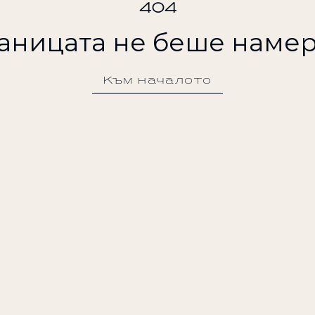
404
аницата не беше наме
Към началото