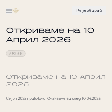
Резервирай
Назад към всички преживявания
Нашите вили
Откриваме на 10
Кухня
Април 2026
Уелнес и здраве
АРХИВ
Активности
Преживявания
Откриваме на 10 Април
2026
Свържете се с нас
Сезон 2025 приключи. Очакваме ви след 10.04.2026.