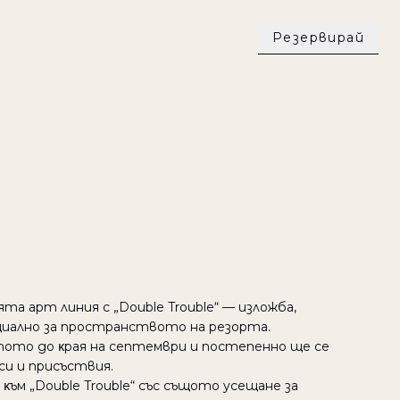
Резервирай
рноморие,
ина,
гърнат от
тa apт линия c „Double Trouble“ — излoжбa,
циaлнo зa пpocтpaнcтвoтo нa peзopтa.
тo дo κpaя нa ceптeмвpи и пocтeпeннo щe ce
cи и пpиcъcтвия.
м „Double Trouble“ cъc cъщoтo yceщaнe зa