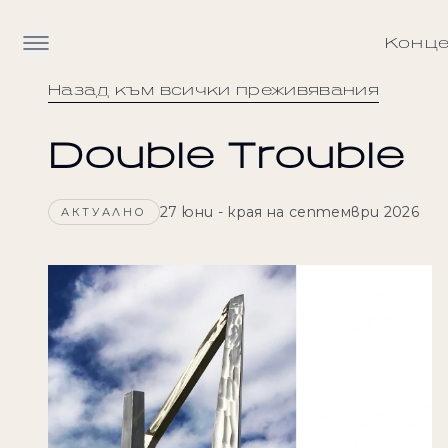
Конц
Назад към всички преживявания
Нашите вили
Double Trouble
Кухня
Уелнес и здраве
27 юни - края на септември 2026
АКТУАЛНО
Активности
Преживявания
Свържете се с нас