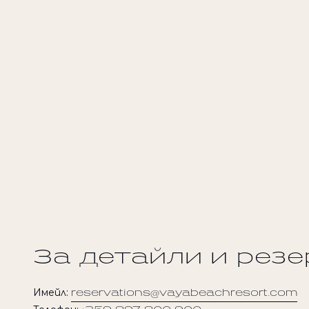
За детайли и рез
Имейл:
reservations@vayabeachresort.com